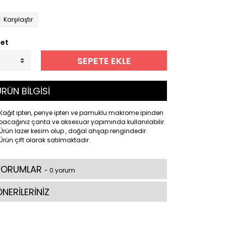
Karşılaştır
et
SEPETE EKLE
RÜN BİLGİSİ
Kağıt ipten, penye ipten ve pamuklu makrome ipinden
acağınız çanta ve aksesuar yapımında kullanılabilir.
Ürün lazer kesim olup , doğal ahşap rengindedir.
Ürün çift olarak satılmaktadır.
YORUMLAR
- 0 yorum
NERİLERİNİZ