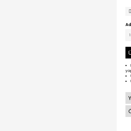
Ad
Ü
yap
Ö