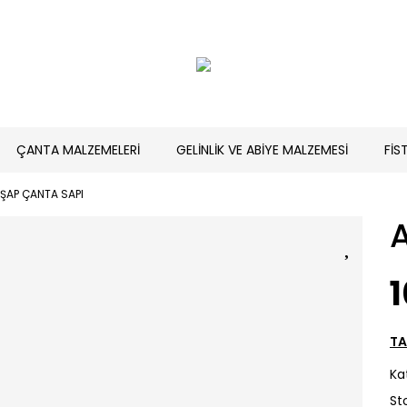
ÇANTA MALZEMELERİ
GELİNLİK VE ABİYE MALZEMESİ
FİS
ŞAP ÇANTA SAPI
1
TA
Ka
St