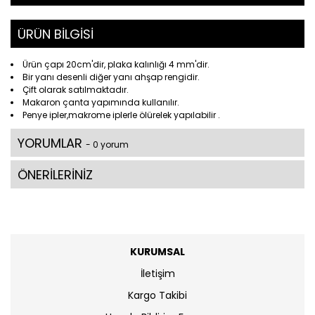
ÜRÜN BİLGİSİ
Ürün çapı 20cm'dir, plaka kalınlığı 4 mm'dir.
Bir yanı desenli diğer yanı ahşap rengidir.
Çift olarak satılmaktadır.
Makaron çanta yapımında kullanılır.
Penye ipler,makrome iplerle ölürelek yapılabilir .
YORUMLAR
- 0 yorum
ÖNERİLERİNİZ
KURUMSAL
İletişim
Kargo Takibi