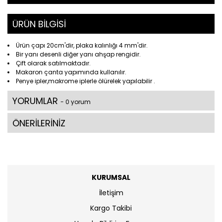
ÜRÜN BİLGİSİ
Ürün çapı 20cm'dir, plaka kalınlığı 4 mm'dir.
Bir yanı desenli diğer yanı ahşap rengidir.
Çift olarak satılmaktadır.
Makaron çanta yapımında kullanılır.
Penye ipler,makrome iplerle ölürelek yapılabilir .
YORUMLAR
- 0 yorum
ÖNERİLERİNİZ
KURUMSAL
İletişim
Kargo Takibi