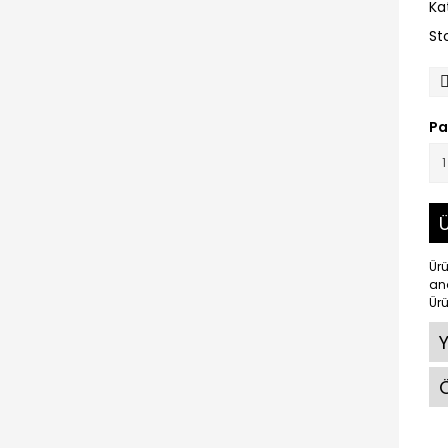
Ka
St
Pa
Ü
Ürü
ana
Ürü
Ö