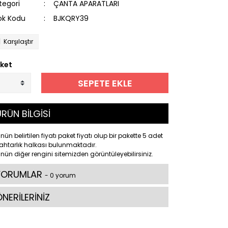
tegori
ÇANTA APARATLARI
ok Kodu
BJKQRY39
Karşılaştır
ket
SEPETE EKLE
RÜN BİLGİSİ
nün belirtilen fiyatı paket fiyatı olup bir pakette 5 adet
htarlık halkası bulunmaktadır.
nün diğer rengini sitemizden görüntüleyebilirsiniz.
YORUMLAR
- 0 yorum
NERİLERİNİZ