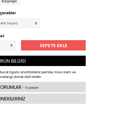
Karşılaştır
çenekler
et
SEPETE EKLE
RÜN BİLGİSİ
Ayıcık figürlü anahtarlıklar pembe, mavi, krem ve
verengi olarak dört renktir.
YORUMLAR
- 0 yorum
NERİLERİNİZ