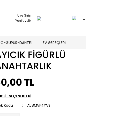
Üye Girişi
Yeni Üyelik
TO-GÜPÜR-DANTEL
EV GEREÇLERİ
AYICIK FİGÜRLÜ
ANAHTARLIK
0,00 TL
KSİT SEÇENEKLERİ
ok Kodu
A58MVF4YVS