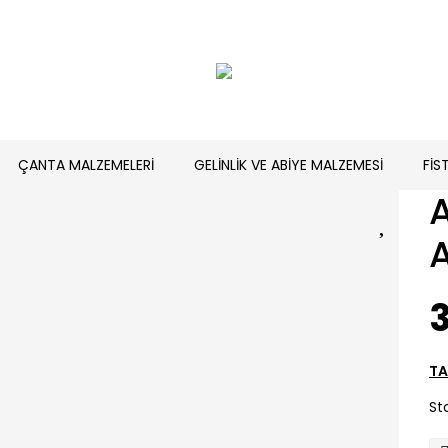
ÇANTA MALZEMELERİ
GELİNLİK VE ABİYE MALZEMESİ
FİS
3
TA
St