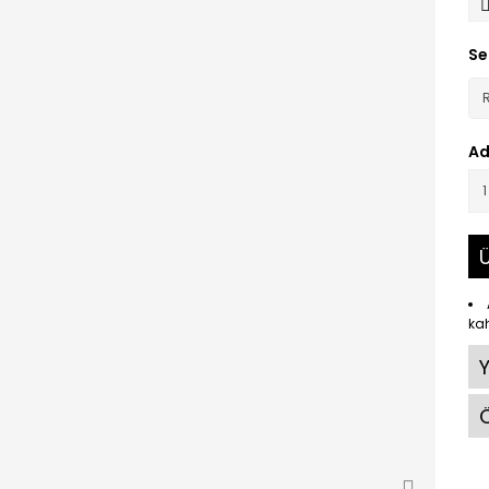
Se
Ad
Ü
kah
Ö