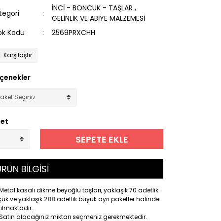
İNCİ - BONCUK - TAŞLAR
,
tegori
GELİNLİK VE ABİYE MALZEMESİ
ok Kodu
2569PRXCHH
Karşılaştır
çenekler
et
SEPETE EKLE
RÜN BİLGİSİ
Metal kasalı dikme beyoğlu taşları, yaklaşık 70 adetlik
ük ve yaklaşık 288 adetlik büyük ayrı paketler halinde
ılmaktadır.
Satın alacağınız miktarı seçmeniz gerekmektedir.