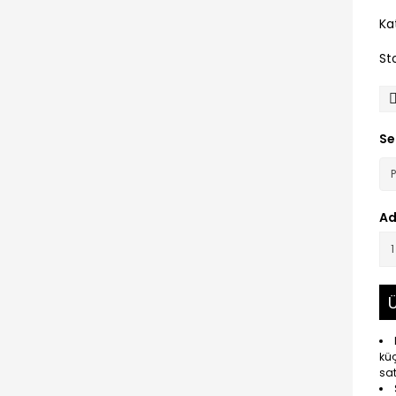
Ka
St
Se
Ad
Ü
küç
sat