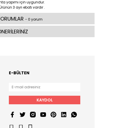
nta yapımı için uygundur.
Ürünün 3 ayrı ebatı vardır .
YORUMLAR
- 0 yorum
NERİLERİNİZ
E-BÜLTEN
KAYDOL