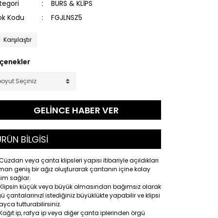
tegori
BURS & KLİPS
ok Kodu
FGJLNSZ5
Karşılaştır
çenekler
GELİNCE HABER VER
RÜN BİLGİSİ
Cüzdan veya çanta klipsleri yapısı itibariyle açıldıkları
an geniş bir ağız oluşturarak çantanın içine kolay
şim sağlar.
Klipsin küçük veya büyük olmasından bağımsız olarak
ü çantalarınızI istediğiniz büyüklükte yapabilir ve klipsi
ayca tutturabilirsiniz.
Kağıt ip, rafya ip veya diğer çanta iplerinden örgü