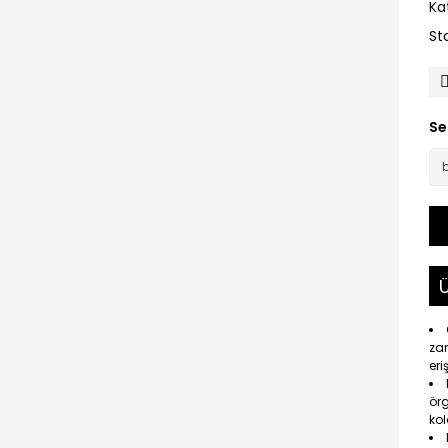
Ka
St
Se
Ü
zam
eri
örg
kol