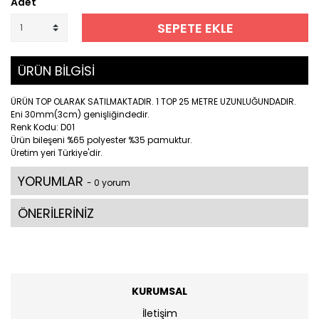
Adet
SEPETE EKLE
ÜRÜN BİLGİSİ
ÜRÜN TOP OLARAK SATILMAKTADIR. 1 TOP 25 METRE UZUNLUĞUNDADIR.
Eni 30mm(3cm) genişliğindedir.
Renk Kodu: D01
Ürün bileşeni %65 polyester %35 pamuktur.
Üretim yeri Türkiye'dir.
YORUMLAR
- 0 yorum
ÖNERİLERİNİZ
KURUMSAL
İletişim