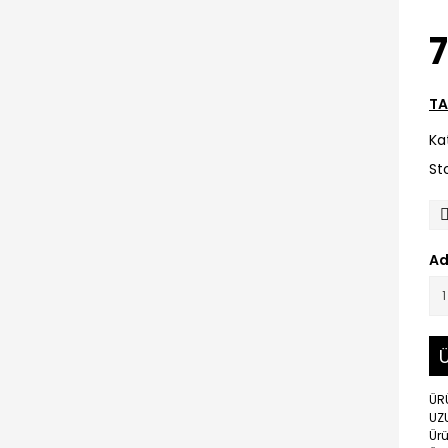
TA
Ka
St
Ad
Ü
ÜRÜ
UZ
Ür