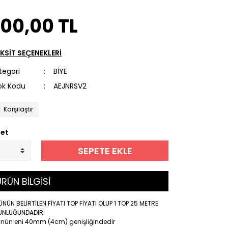
700,00 TL
KSİT SEÇENEKLERİ
tegori
BİYE
ok Kodu
AEJNRSV2
Karşılaştır
et
SEPETE EKLE
RÜN BİLGİSİ
NÜN BELİRTİLEN FİYATI TOP FİYATI OLUP 1 TOP 25 METRE
UNLUĞUNDADIR.
ünün eni 40mm (4cm) genişliğindedir