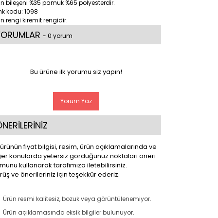
n bileşeni %35 pamuk %65 polyesterdir.
nk kodu: 1098
n rengi kiremit rengidir.
YORUMLAR
- 0 yorum
Bu ürüne ilk yorumu siz yapın!
Yorum Yaz
NERİLERİNİZ
ürünün fiyat bilgisi, resim, ürün açıklamalarında ve
ğer konularda yetersiz gördüğünüz noktaları öneri
munu kullanarak tarafımıza iletebilirsiniz.
üş ve önerileriniz için teşekkür ederiz.
Ürün resmi kalitesiz, bozuk veya görüntülenemiyor.
Ürün açıklamasında eksik bilgiler bulunuyor.