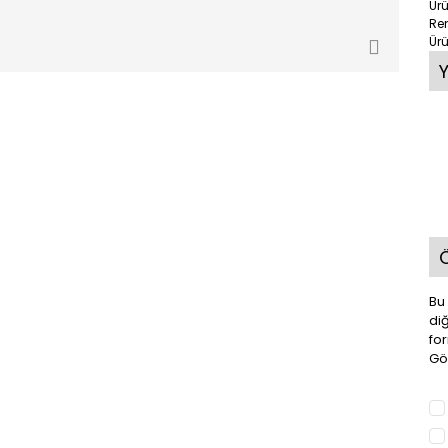
Ürü
Re
Ürü
Ö
Bu 
di
for
Gör