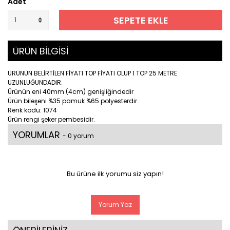
Adet
SEPETE EKLE
ÜRÜN BİLGİSİ
ÜRÜNÜN BELİRTİLEN FİYATI TOP FİYATI OLUP 1 TOP 25 METRE
UZUNLUĞUNDADIR.
Ürünün eni 40mm (4cm) genişliğindedir
Ürün bileşeni %35 pamuk %65 polyesterdir.
Renk kodu: 1074
Ürün rengi şeker pembesidir.
YORUMLAR
- 0 yorum
Bu ürüne ilk yorumu siz yapın!
Yorum Yaz