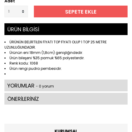
Adet
SEPETE EKLE
ÜRÜN BİLGİSİ
ÜRÜNÜN BELİRTİLEN FİYATI TOP FİYATI OLUP 1 TOP 25 METRE
UZUNLUĞUNDADIR.
Ürünün eni 18mm (1,8cm) genişliğindedir.
Ürün bileşeni %35 pamuk %65 polyesterdir.
Renk kodu: 1068
Ürün rengi pudra pembesidir.
YORUMLAR
- 0 yorum
ÖNERİLERİNİZ
KURUMSAL