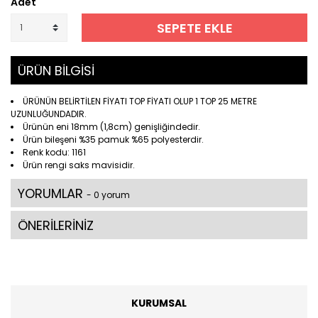
Adet
SEPETE EKLE
ÜRÜN BİLGİSİ
ÜRÜNÜN BELİRTİLEN FİYATI TOP FİYATI OLUP 1 TOP 25 METRE
UZUNLUĞUNDADIR.
Ürünün eni 18mm (1,8cm) genişliğindedir.
Ürün bileşeni %35 pamuk %65 polyesterdir.
Renk kodu: 1161
Ürün rengi saks mavisidir.
YORUMLAR
- 0 yorum
ÖNERİLERİNİZ
KURUMSAL