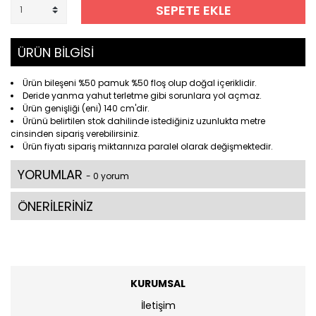
SEPETE EKLE
ÜRÜN BİLGİSİ
Ürün bileşeni %50 pamuk %50 floş olup doğal içeriklidir.
Deride yanma yahut terletme gibi sorunlara yol açmaz.
Ürün genişliği (eni) 140 cm'dir.
Ürünü belirtilen stok dahilinde istediğiniz uzunlukta metre
cinsinden sipariş verebilirsiniz.
Ürün fiyatı sipariş miktarınıza paralel olarak değişmektedir.
YORUMLAR
- 0 yorum
ÖNERİLERİNİZ
KURUMSAL
İletişim