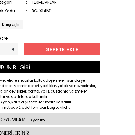
tegori
FERMUARLAR
ok Kodu
BCJX1459
Karşılaştır
tre
SEPETE EKLE
RÜN BİLGİSİ
Metrelik fermuarlar koltuk döşemeleri, sandalye
derleri, yer minderleri, yastıklar, yatak ve nevresimler,
çlar, çeyizlikler, çanta, valiz, cüzdanlar, çizmeler,
lar ve çadırlarda kullanılır.
Siyah, kalın dişli fermuar metre ile satılır.
1 metrede 2 adet fermuar başı takılıdır.
YORUMLAR
- 0 yorum
NERİLERİNİZ