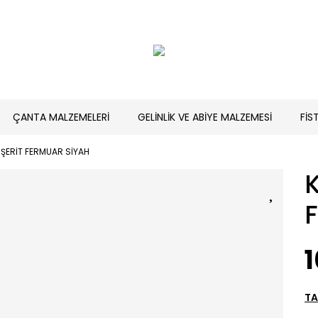
ÇANTA MALZEMELERİ
GELİNLİK VE ABİYE MALZEMESİ
FİS
İ ŞERİT FERMUAR SİYAH
K
1
TA