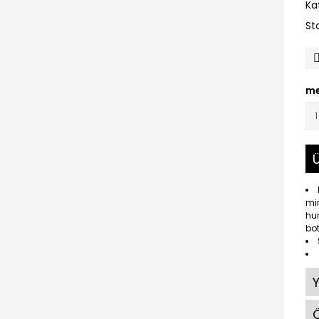
Ka
St
me
Ü
min
hur
bot
Ö