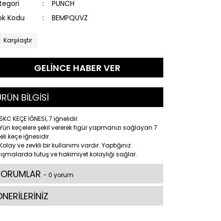
tegori
PUNCH
ok Kodu
BEMPQUVZ
Karşılaştır
GELİNCE HABER VER
RÜN BİLGİSİ
SKC KEÇE İĞNESİ, 7 iğnelidir.
Yün keçelere şekil vererek figür yapmanızı sağlayan 7
eli keçe iğnesidir.
Kolay ve zevkli bir kullanımı vardır. Yaptığınız
ışmalarda tutuş ve hakimiyet kolaylığı sağlar.
YORUMLAR
- 0 yorum
NERİLERİNİZ