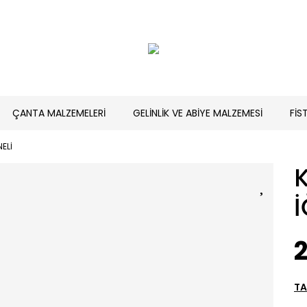
ÇANTA MALZEMELERİ
GELİNLİK VE ABİYE MALZEMESİ
FİS
NELİ
K
İ
TA