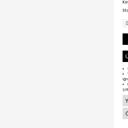
Ka
St
Ü
iğn
çal
Ö