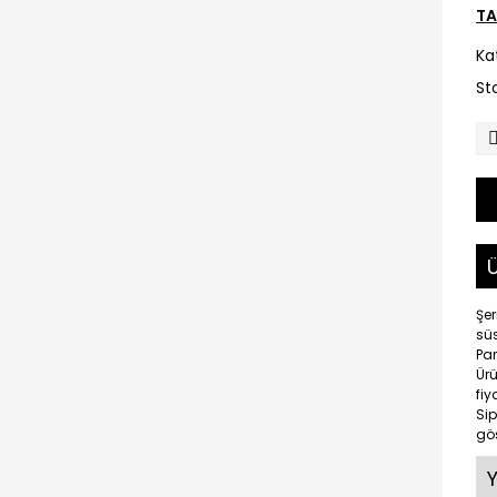
TA
Ka
St
Ü
Şer
süs
Pam
Ürü
fiy
Sip
gös