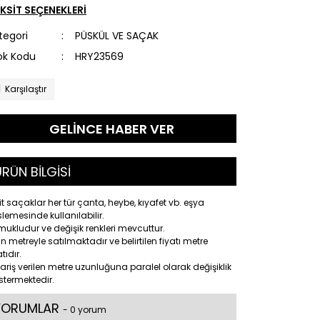
KSİT SEÇENEKLERİ
tegori
PÜSKÜL VE SAÇAK
ok Kodu
HRY23569
Karşılaştır
GELİNCE HABER VER
RÜN BİLGİSİ
it saçaklar her tür çanta, heybe, kıyafet vb. eşya
lemesinde kullanılabilir.
ukludur ve değişik renkleri mevcuttur.
n metreyle satılmaktadır ve belirtilen fiyatı metre
atıdır.
ariş verilen metre uzunluğuna paralel olarak değişiklik
termektedir.
YORUMLAR
- 0 yorum