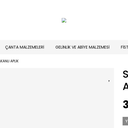
ÇANTA MALZEMELERİ
GELİNLİK VE ABİYE MALZEMESİ
FİS
ŞKANLI APLİK
A
3
Y