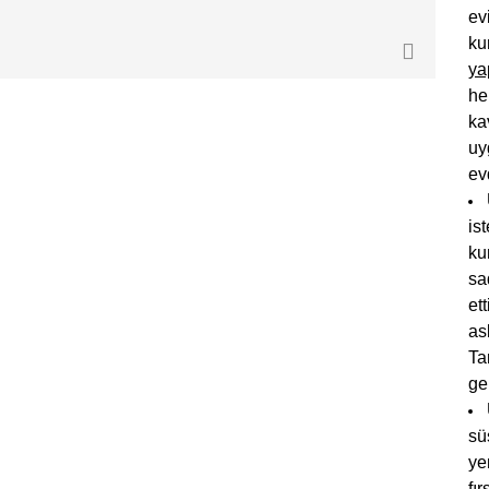
ev
ku
ya
he
ka
uy
ev
is
ku
sa
et
as
Ta
ge
sü
ye
fı