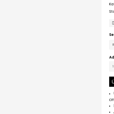
Ka
St
Se
Ad
Ü
cm