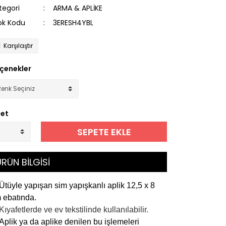
tegori
ARMA & APLİKE
ok Kodu
3ERESH4YBL
Karşılaştır
çenekler
et
SEPETE EKLE
RÜN BİLGİSİ
Ütüyle yapışan sim yapışkanlı aplik 12,5 x 8
 ebatında.
Kıyafetlerde ve ev tekstilinde kullanılabilir.
Aplik ya da aplike denilen bu işlemeleri