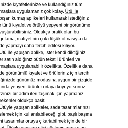
inizde kıyafetlerinize ve kullandığınız tüm
maşlara uygulamanız çok kolay.
Ütü ile
pışan kumaş aplikeleri
kullanarak istediğiniz
r türlü kıyafet ve örtüyü yepyeni bir görünüme
vuşturabilirsiniz. Oldukça pratik olan bu
gulama, maliyetinin çok düşük olmasıyla da
de yapmayı daha tercih edilesi kılıyor.
Ütü ile yapışan aplike, ister kendi diktiğiniz
ter satın aldığınız bütün tekstil ürünleri ve
maşlara uygulanabilir özellikte. Özellikle daha
de görünümlü kıyafet ve örtüleriniz için tercih
tiğinizde günümüz modasına uygun bir çizgide
lında yepyeni ürünler ortaya koyuyorsunuz.
rzınızı bir adım ileri taşımak için yapmanız
rekenler oldukça basit.
Ü
tüyle yapışan aplikeler
, sade tasarımlarınızı
slemek için kullanılabileceği gibi, başlı başına
ni tasarımlar ortaya çıkartabilmek için de bir
rsat. Ütüyle yapışan elişi süsleme aracı olan