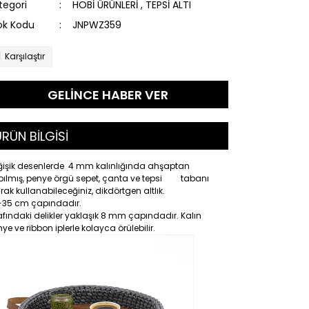
tegori
HOBİ ÜRÜNLERİ
,
TEPSİ ALTI
ok Kodu
JNPWZ359
Karşılaştır
GELİNCE HABER VER
RÜN BİLGİSİ
ğişik desenlerde 4 mm kalınlığında ahşaptan
pılmış, penye örgü sepet, çanta ve tepsi tabanı
rak kullanabileceğiniz, dikdörtgen altlık.
-35 cm çapındadır.
afındaki delikler yaklaşık 8 mm çapındadır. Kalın
ye ve ribbon iplerle kolayca örülebilir.