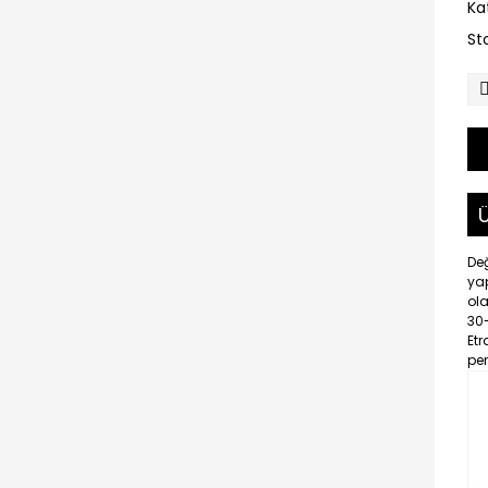
Ka
St
Ü
De
ya
ola
30
Etr
pen