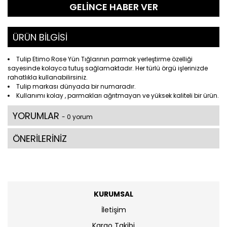
GELİNCE HABER VER
ÜRÜN BİLGİSİ
Tulip Etimo Rose Yün Tığlarının parmak yerleştirme özelliği
sayesinde kolayca tutuş sağlamaktadır. Her türlü örgü işlerinizde
rahatlıkla kullanabilirsiniz.
Tulip markası dünyada bir numaradır.
Kullanımı kolay , parmakları ağrıtmayan ve yüksek kaliteli bir ürün.
YORUMLAR
- 0 yorum
ÖNERİLERİNİZ
KURUMSAL
İletişim
Kargo Takibi