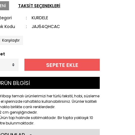
ENİ
TAKSİT SEÇENEKLERİ
tegori
KURDELE
ok Kodu
JAJ64QHCAC
Karşılaştır
et
SEPETE EKLE
RÜN BİLGİSİ
Yılbaşı temalı ürünlerimizi her türlü tekstil, hobi, süsleme
 el işlerinizde rahatlıkla kullanabilirsiniz. Ürünler kaliteli
akla birlikte canlı renklerdedir.
2 cm genişliğindedir.
Ürün top halinde satılmaktadır. Bir topta yaklaşık 10
tre bulunmaktadır.