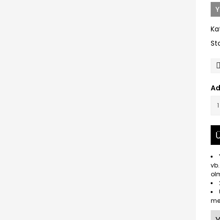
Y
Ka
St
Ad
Ü
vb.
olm
me