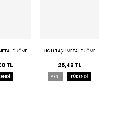
I METAL DÜĞME
İNCİLİ TAŞLI METAL DÜĞME
00 TL
25,46 TL
ENDİ
YENİ
TÜKENDİ