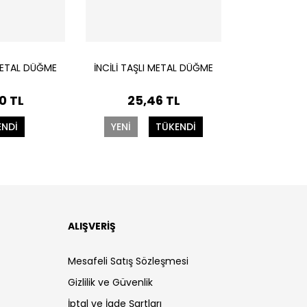
 METAL DÜĞME
İNCİLİ TAŞLI METAL DÜĞME
0 TL
25,46 TL
ENDİ
YENİ
TÜKENDİ
ALIŞVERİŞ
Mesafeli Satış Sözleşmesi
Gizlilik ve Güvenlik
İptal ve İade Şartları